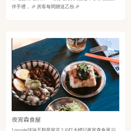
伴手禮， 🎉 房客每間贈送乙份 🎉
夜宵森食屋
1.google評論五顆星留言 2.IG打卡標記夜宵森食屋 以