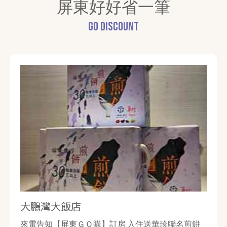
屏東好好省一筆
GO Discount
大鵬灣大飯店
來電告知【屏東ＧＯ購】訂房 入住送華珍聯名煎餅