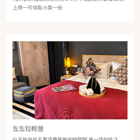
上擇一可領取小菜一份
左左拉輕旅
白天旅遊也不要浪費夜晚的時間喔 來一場知性之